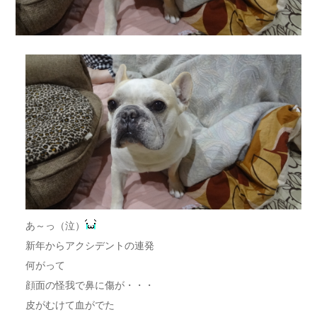
あ～っ（泣）
新年からアクシデントの連発
何がって
顔面の怪我で鼻に傷が・・・
皮がむけて血がでた