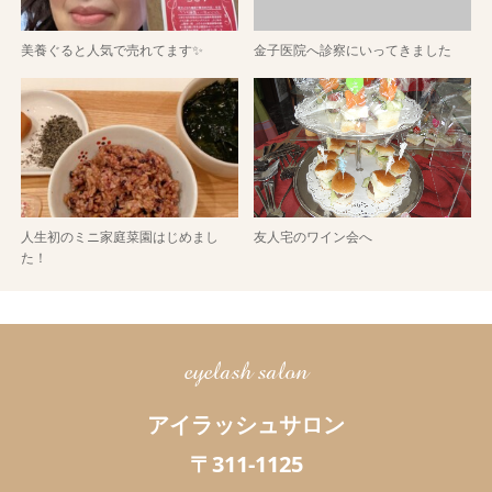
美養ぐると人気で売れてます✨
金子医院へ診察にいってきました
人生初のミニ家庭菜園はじめまし
友人宅のワイン会へ
た！
eyelash salon
アイラッシュサロン
〒311-1125