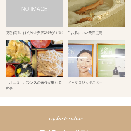
便秘解消には玄米＆美容雑穀が１番‼
# お肌にいい美容点滴
一汁三菜、バランスの栄養が取れる
ダ－マロジカポスター
食事
eyelash salon