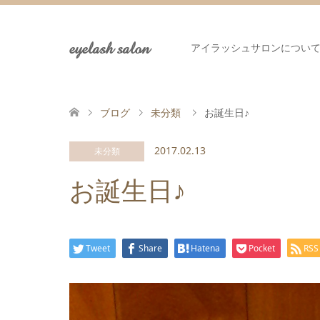
eyelash salon
アイラッシュサロンについ
ブログ
未分類
お誕生日♪
2017.02.13
未分類
お誕生日♪
Tweet
Share
Hatena
Pocket
RSS