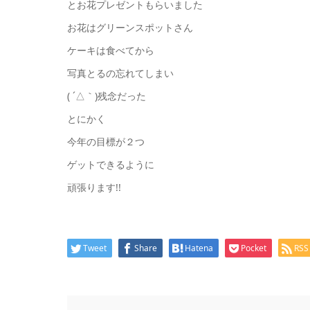
とお花プレゼントもらいました
お花はグリーンスポットさん
ケーキは食べてから
写真とるの忘れてしまい
( ´△｀)残念だった
とにかく
今年の目標が２つ
ゲットできるように
頑張ります!!
Tweet
Share
Hatena
Pocket
RSS