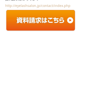
http://eyelashsalon.jp/contact/index.php