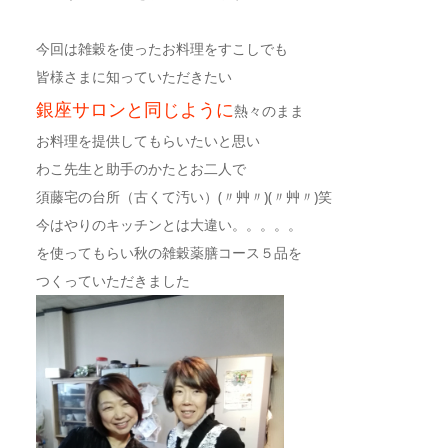
今回は雑穀を使ったお料理をすこしでも
皆様さまに知っていただきたい
銀座サロンと同じように
熱々のまま
お料理を提供してもらいたいと思い
わこ先生と助手のかたとお二人で
須藤宅の台所（古くて汚い）(〃艸〃)(〃艸〃)笑
今はやりのキッチンとは大違い。。。。。
を使ってもらい秋の雑穀薬膳コース５品を
つくっていただきました