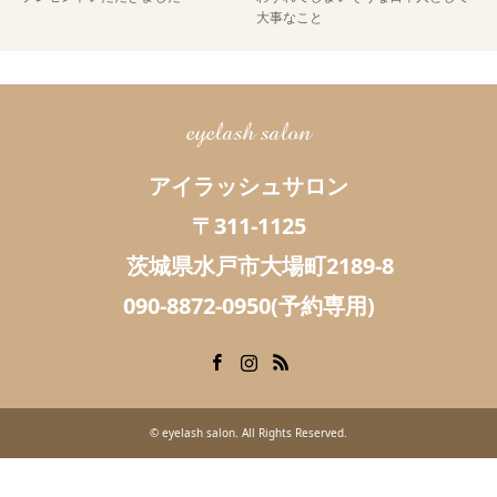
大事なこと
eyelash salon
アイラッシュサロン
〒311-1125
茨城県水戸市大場町2189-8
090-8872-0950(予約専用)
Facebook
Instagram
RSS
©
eyelash salon
. All Rights Reserved.