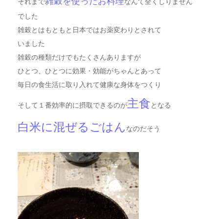
雑穀を使ったお料理
それまで
なんて全くしりません
でした
雑穀とはもともと日本ではお薬変わりとされて
いました
雑穀の種類だけでもたくさんありますが
ひとつ、ひとつに効果・効能がちゃんとあって
毎日の食生活に取り入れて健康な身体をつくり
主食
そして１番効率的に摂取できるのが
となる
白米に混ぜるごはん
なのだそう