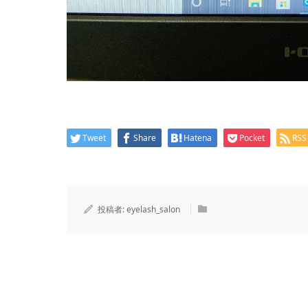
Tweet
Share
Hatena
Pocket
RSS
投稿者:
eyelash_salon