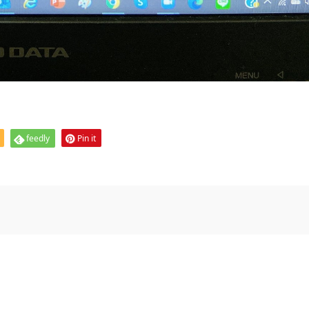
feedly
Pin it