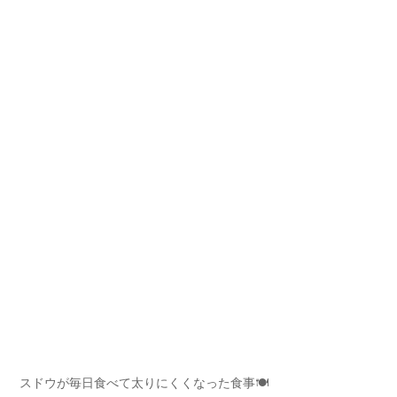
スドウが毎日食べて太りにくくなった食事🍽