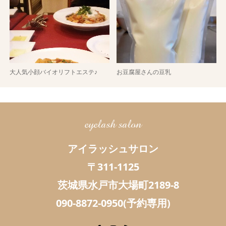
大人気小顔バイオリフトエステ♪
お豆腐屋さんの豆乳
eyelash salon
アイラッシュサロン
〒311-1125
茨城県水戸市大場町2189-8
090-8872-0950(予約専用)
Facebook
Instagram
RSS