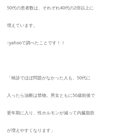
50
代の患者数は、それぞれ
40
代の
2
倍以上に
増えています。
↑yahooで調べたことです！！
「検診でほぼ問題がなかった人も、
50
代に
入ったら油断は禁物。男女ともに
50
歳前後で
更年期に入り、性ホルモンが減って内臓脂肪
が増えやすくなります」