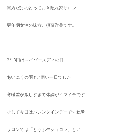
貴方だけのとっておき隠れ家サロン
更年期女性の味方、須藤洋美です。
2/13日はマイバースディの日
あいにくの雨☂️と寒い一日でした
寒暖差が激しすぎて体調がイマイチです
そして今日はバレンタインデーですね💖
サロンでは「とうふ生ショコラ」とい