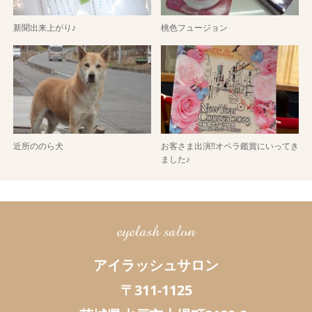
新聞出来上がり♪
桃色フュージョン
近所ののら犬
お客さま出演!!オペラ鑑賞にいってき
ました♪
eyelash salon
アイラッシュサロン
〒311-1125