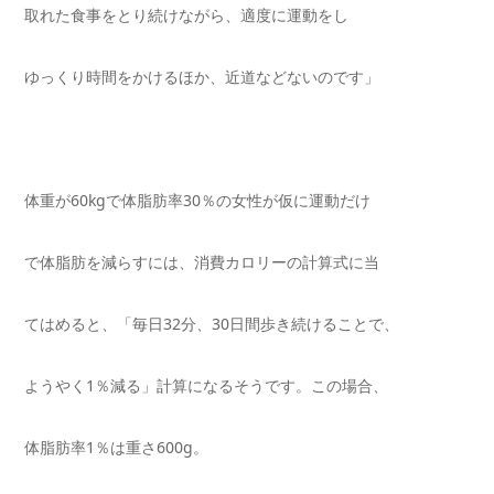
取れた食事をとり続けながら、適度に運動をし
ゆっくり時間をかけるほか、近道などないのです」
体重が
60kg
で体脂肪率
30
％の女性が仮に運動だけ
で体脂肪を減らすには、消費カロリーの計算式に当
てはめると、「毎日
32
分、
30
日間歩き続けることで、
ようやく
1
％減る」計算になるそうです。この場合、
体脂肪率
1
％は重さ
600g
。