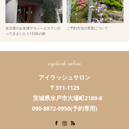
名古屋のお友達サロンへエステに行
ご予約方法の変更について
ってきました☆1日目の旅
eyelash salon
アイラッシュサロン
〒311-1125
茨城県水戸市大場町2189-8
090-8872-0950(予約専用)
Facebook
Instagram
RSS