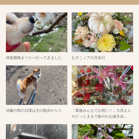
偕楽園梅まつりへ行ってきました
むすこノアの月命日
須藤の朝の日課は犬の散歩から☆
「家族みんなでお祝い！」大洗えん
やどっとまるで賑やかお誕生会…