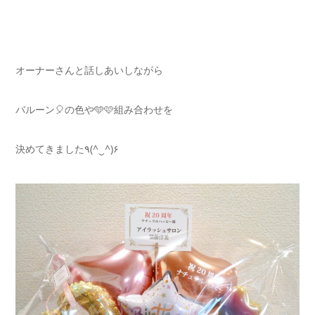
オーナーさんと話しあいしながら
バルーン🎈の色や🩵🩷組み合わせを
決めてきました٩(^‿^)۶