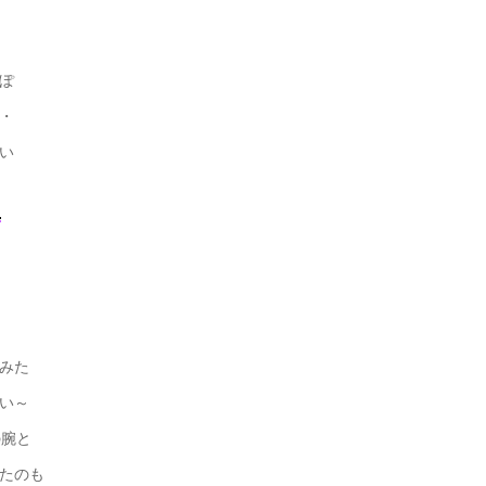
ぽ
・
い
みた
い～
腕と
たのも