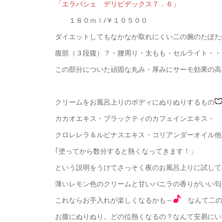
「エラバシェ デリピデックス７．６」
１８０ｍｌ/￥１０５００
ダイエットしてもなかなか取れにくい二の腕のたぽた
腹部（３段腹）？・腰周り・太もも・セルライト・・
この部分についた頑固な丸み・厚みにサーモ効果の高
クリームをお風呂上りのボディにぬりぬりするもの
カカオエキス・ブラックティのカフェインエキス・
クロレレラ＆ルピナスエキス・コリアンダーオイル他
｢塗ってから数分すると熱くなってきます！」
という説明をうけてさっそく夜のお風呂上りに試して
薄いレモン色のクリームと甘いバニラの香りがいい匂
これならお手入れが楽しくなるかも～
なんて二の
お腹にぬりぬり。どの位熱くなるの？なんて安易にい