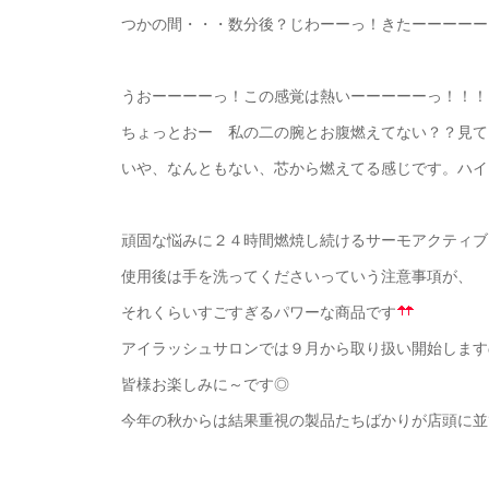
つかの間・・・数分後？じわーーっ！きたーーーーー
うおーーーーっ！この感覚は熱いーーーーーっ！！！
ちょっとおー 私の二の腕とお腹燃えてない？？見て
いや、なんともない、芯から燃えてる感じです。ハイ
頑固な悩みに２４時間燃焼し続けるサーモアクティブ
使用後は手を洗ってくださいっていう注意事項が、
それくらいすごすぎるパワーな商品です
アイラッシュサロンでは９月から取り扱い開始します
皆様お楽しみに～です◎
今年の秋からは結果重視の製品たちばかりが店頭に並