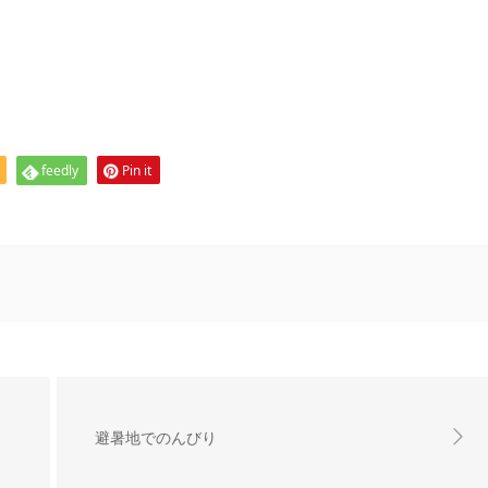
feedly
Pin it
避暑地でのんびり