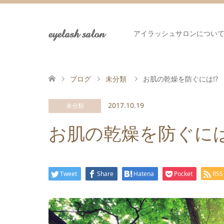
eyelash salon
アイラッシュサロンについ
ブログ
未分類
お肌の乾燥を防ぐには!?
2017.10.19
未分類
お肌の乾燥を防ぐには
Tweet
Share
Hatena
Pocket
RSS