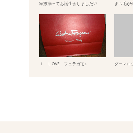
家族揃ってお誕生会しました♡
まつ毛が伸
Ｉ ＬOVE フェラガモ♪
ダーマロ