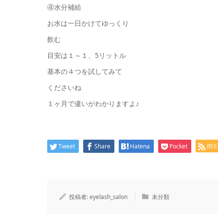
④水分補給
お水は一日かけてゆっくり
飲む
目安は１～１、5リットル
基本の４つを試してみて
くださいね
１ヶ月で違いがわかりますよ♪
Tweet
Share
Hatena
Pocket
RSS
投稿者:
eyelash_salon
未分類