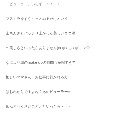
「ビューラ―」いらず！！！！！
マスカラをすう～っとぬるだけという
楽ちんさとバッチリ上がった美しいまつ毛
の美しさといったらありません(⋈◍＞◡＜◍)。✧♡
なにより朝のmake upの時間も短縮できて
忙しいママさん、お仕事に行かれる方
はおわかりですよね？あのビューラーの
めんどうくさいこととといったら・・・