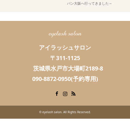
パン大阪へ行ってきました～
eyelash salon
アイラッシュサロン
〒311-1125
茨城県水戸市大場町2189-8
090-8872-0950(予約専用)
Facebook
Instagram
RSS
©
eyelash salon
. All Rights Reserved.