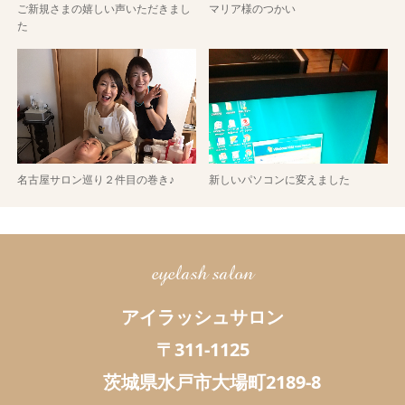
ご新規さまの嬉しい声いただきまし
マリア様のつかい
た
名古屋サロン巡り２件目の巻き♪
新しいパソコンに変えました
eyelash salon
アイラッシュサロン
〒311-1125
茨城県水戸市大場町2189-8