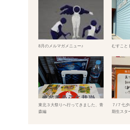
8月のメルマガメニュー♪
むすこと
東北３大祭りへ行ってきました、青
７/７七
森編
期生スタ