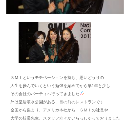
ＳＭＩというモチベーションを持ち、思いどうりの
人生を歩んでいくという勉強を始めてから早1年と少し
その会社のパーティへ行ってきました
外は皇居噴水公園がある、目の前のレストランです
全国から集まり、アメリカ本社から ＳＭＩの社長や
大学の校長先生、スタッフ方々がいらっしゃっておりました