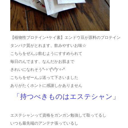
【植物性プロテイン+ケイ素】エンドウ豆が原料のプロテイン
タンパク質がとれます、飲みやすいお味☆
こちらをぜんぶ飲むようにすすめられて
毎日のんでます、なんだかお肌まで
きれいになれそう°˖✧◝(⁰▿⁰)◜✧˖°
こちらをぜーんぶ送って下さいました
ありがたくホントに感謝しかありません
「持つべきものはエステシャン」
エステシャンって資格をガンガン勉強して取ってるし
いつも最先端のアンテナ張っているし