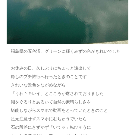
福島県の五色沼、グリーンに輝くみずの色がきれいでした
お休みの日、久しぶりにちょっと遠出して
癒しのプチ旅行へ行ったときのことです
きれいな景色をながめながら
「うわ＾キレイ」とこころが癒されておりました
湖をぐるりとあるいて自然の素晴らしさを
堪能しながらスマホで動画をとっていたときのこと
足元注意せずスマホにむちゅうでいたら
石の段差にきずかず「いてッ」転びそうに