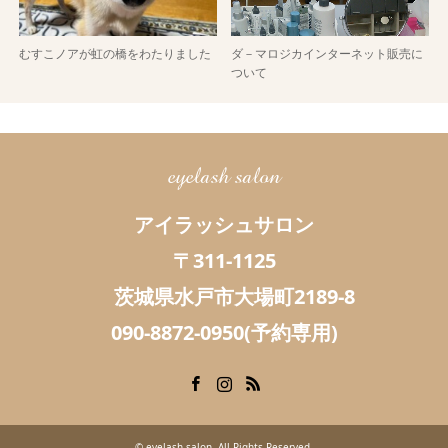
むすこノアが虹の橋をわたりました
ダ－マロジカインターネット販売に
ついて
eyelash salon
アイラッシュサロン
〒311-1125
茨城県水戸市大場町2189-8
090-8872-0950(予約専用)
Facebook
Instagram
RSS
©
eyelash salon
. All Rights Reserved.