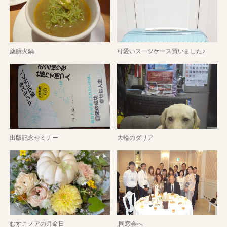
薬膳火鍋
可愛いスーツケース買いました♪
出版記念セミナー
大輪のダリア
むすこノアの月命日
,同窓会へ