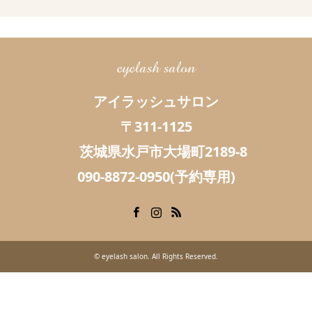
eyelash salon
アイラッシュサロン
〒311-1125
茨城県水戸市大場町2189-8
090-8872-0950(予約専用)
Facebook
Instagram
RSS
©
eyelash salon
. All Rights Reserved.